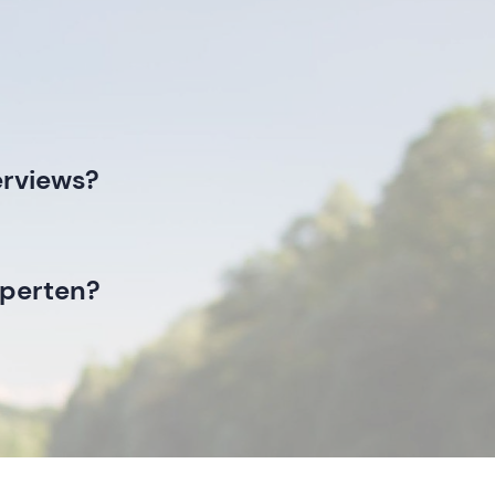
erviews?
xperten?