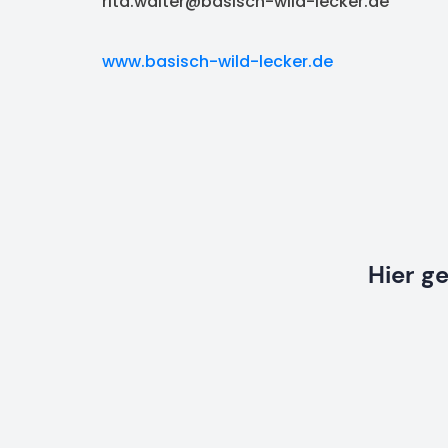
rita.walter@basisch-wild-lecker.de
www.basisch-wild-lecker.de
Hier g