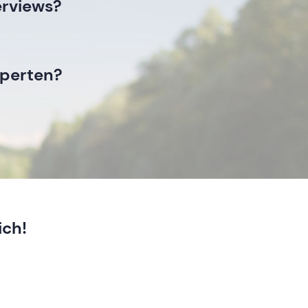
erviews?
xperten?
ich!