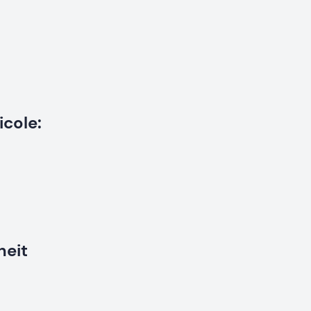
icole:
eit