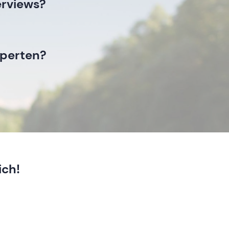
erviews?
xperten?
ich!