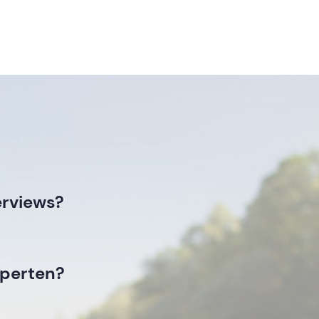
erviews?
xperten?